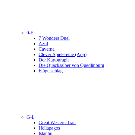
0-F
7 Wonders Duel
Azul
Caverna
Clever-Spielereihe (App)
Der Kartograph
Die Quacksalber von Quedlinburg
Flügelschlag
G-L
Great Western Trail
Hellapagos
Istanbul