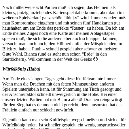
Nach mittlerweile acht Partien muß ich sagen, das Hennen als
kleines, putzig anziehendes Kartenspiel daherkommt, aber dann im
weiteren Spielverlauf ganz schön “thinky” wird. Immer wieder muß
man Kompromisse eingehen und mit seinen fünf Handkarten gut
haushalten um am Ende das perfekte “Raster” zu haben. Da ich am
Ende meines Zuges noch eine Karte auf meinen Ablagestapel
spielen muß, die sich die anderen aber auch schnappen können,
versucht man auch noch, den Hühnerhaufen der Mitspielenden im
Blick zu haben. Puuh – schnell gespielt aber schwer zu meistern.
Gute Wahl, Bianca (und es steht nun schon “Erde” in den
Startlöchern). Willkommen in der Welt der Geeks 🙂
Würfelkönig (Haba)
Am Ende eines langen Tages geht diese Kniffelvariante immer.
Wenn man die Drachen mit den fetten Minuspunkten anderen
Spielern unterjubeln kann, ist für Stimmung am Tisch gesorgt und
der Anschreifaktor schnellt unweigerlich in die Höhe. Bei einer
unserer letzten Partien hat mir Bianca alle 4! Drachen reingewürgt –
für den Sieg hat es dennoch nicht gereicht, denn ansonsten hat das
Fräulein einfach nur schlecht gewürfelt.
Eigentlich kann man sein Kniffelspiel wegschmeißen und sich dafür
Würfelkönig holen. Ist schneller gespielt, ein wenig anspruchsvoller