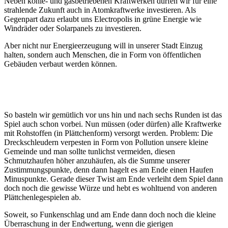
Neben kohle- und gasbetriebenen Kraftwerken dürfen wir für eine
strahlende Zukunft auch in Atomkraftwerke investieren. Als
Gegenpart dazu erlaubt uns Electropolis in grüne Energie wie
Windräder oder Solarpanels zu investieren.
Aber nicht nur Energieerzeugung will in unserer Stadt Einzug
halten, sondern auch Menschen, die in Form von öffentlichen
Gebäuden verbaut werden können.
So basteln wir gemütlich vor uns hin und nach sechs Runden ist das
Spiel auch schon vorbei. Nun müssen (oder dürfen) alle Kraftwerke
mit Rohstoffen (in Plättchenform) versorgt werden. Problem: Die
Dreckschleudern verpesten in Form von Pollution unsere kleine
Gemeinde und man sollte tunlichst vermeiden, diesen
Schmutzhaufen höher anzuhäufen, als die Summe unserer
Zustimmungspunkte, denn dann hagelt es am Ende einen Haufen
Minuspunkte. Gerade dieser Twist am Ende verleiht dem Spiel dann
doch noch die gewisse Würze und hebt es wohltuend von anderen
Plättchenlegespielen ab.
Soweit, so Funkenschlag und am Ende dann doch noch die kleine
Überraschung in der Endwertung, wenn die gierigen