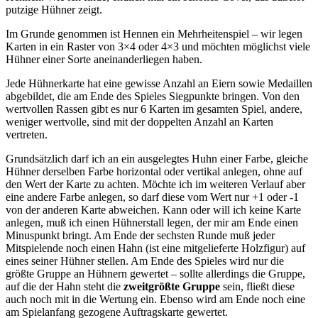
putzige Hühner zeigt.
Im Grunde genommen ist Hennen ein Mehrheitenspiel – wir legen
Karten in ein Raster von 3×4 oder 4×3 und möchten möglichst viele
Hühner einer Sorte aneinanderliegen haben.
Jede Hühnerkarte hat eine gewisse Anzahl an Eiern sowie Medaillen
abgebildet, die am Ende des Spieles Siegpunkte bringen. Von den
wertvollen Rassen gibt es nur 6 Karten im gesamten Spiel, andere,
weniger wertvolle, sind mit der doppelten Anzahl an Karten
vertreten.
Grundsätzlich darf ich an ein ausgelegtes Huhn einer Farbe, gleiche
Hühner derselben Farbe horizontal oder vertikal anlegen, ohne auf
den Wert der Karte zu achten. Möchte ich im weiteren Verlauf aber
eine andere Farbe anlegen, so darf diese vom Wert nur +1 oder -1
von der anderen Karte abweichen. Kann oder will ich keine Karte
anlegen, muß ich einen Hühnerstall legen, der mir am Ende einen
Minuspunkt bringt. Am Ende der sechsten Runde muß jeder
Mitspielende noch einen Hahn (ist eine mitgelieferte Holzfigur) auf
eines seiner Hühner stellen. Am Ende des Spieles wird nur die
größte Gruppe an Hühnern gewertet – sollte allerdings die Gruppe,
auf die der Hahn steht die
zweitgrößte Gruppe
sein, fließt diese
auch noch mit in die Wertung ein. Ebenso wird am Ende noch eine
am Spielanfang gezogene Auftragskarte gewertet.