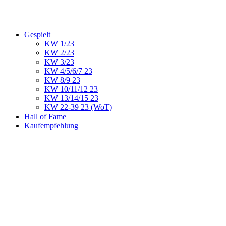
Gespielt
KW 1/23
KW 2/23
KW 3/23
KW 4/5/6/7 23
KW 8/9 23
KW 10/11/12 23
KW 13/14/15 23
KW 22-39 23 (WoT)
Hall of Fame
Kaufempfehlung