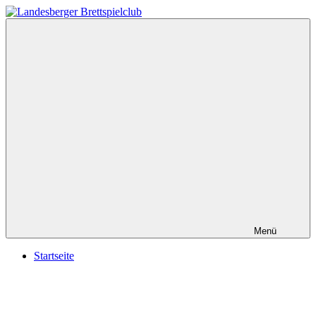
Zum
Inhalt
Landesberger
gaming
springen
Brettspielclub
since
2016
Menü
Startseite