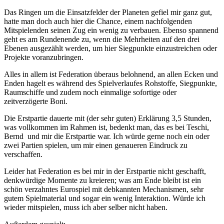
Das Ringen um die Einsatzfelder der Planeten gefiel mir ganz gut,
hatte man doch auch hier die Chance, einem nachfolgenden
Mitspielenden seinen Zug ein wenig zu verbauen. Ebenso spannend
geht es am Rundenende zu, wenn die Mehrheiten auf den drei
Ebenen ausgezählt werden, um hier Siegpunkte einzustreichen oder
Projekte voranzubringen.
Alles in allem ist Federation überaus belohnend, an allen Ecken und
Enden hagelt es während des Spielverlaufes Rohstoffe, Siegpunkte,
Raumschiffe und zudem noch einmalige sofortige oder
zeitverzögerte Boni.
Die Erstpartie dauerte mit (der sehr guten) Erklärung 3,5 Stunden,
was vollkommen im Rahmen ist, bedenkt man, das es bei Teschi,
Bernd und mir die Erstpartie war. Ich würde gerne noch ein oder
zwei Partien spielen, um mir einen genaueren Eindruck zu
verschaffen.
Leider hat Federation es bei mir in der Erstpartie nicht geschafft,
denkwürdige Momente zu kreieren; was am Ende bleibt ist ein
schön verzahntes Eurospiel mit debkannten Mechanismen, sehr
gutem Spielmaterial und sogar ein wenig Interaktion. Würde ich
wieder mitspielen, muss ich aber selber nicht haben.