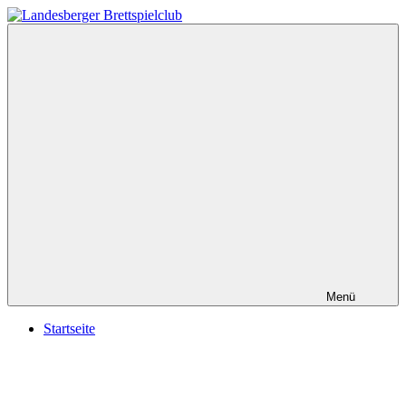
Zum
Inhalt
Landesberger
gaming
springen
Brettspielclub
since
2016
Menü
Startseite