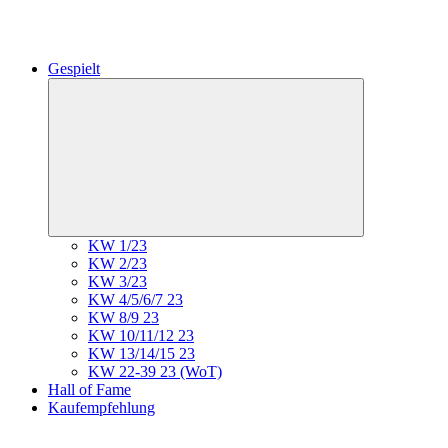
Gespielt
Expand
child
menu
KW 1/23
KW 2/23
KW 3/23
KW 4/5/6/7 23
KW 8/9 23
KW 10/11/12 23
KW 13/14/15 23
KW 22-39 23 (WoT)
Hall of Fame
Kaufempfehlung