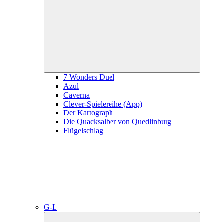
child
menu
7 Wonders Duel
Azul
Caverna
Clever-Spielereihe (App)
Der Kartograph
Die Quacksalber von Quedlinburg
Flügelschlag
G-L
Expand