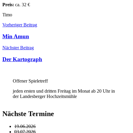
Preis:
ca. 32 €
Timo
Beitragsnavigation
Vorheriger Beitrag
Min Amun
Nächster Beitrag
Der Kartograph
Offener Spieletreff
jeden ersten und dritten Freitag im Monat ab 20 Uhr in
der Landesberger Hochzeitsmühle
Nächste Termine
19.06.2026
03.07.2026