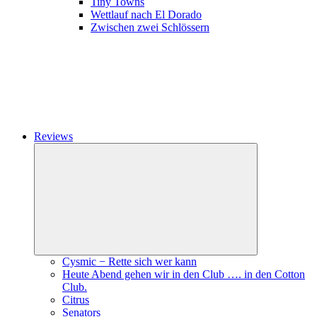
Tiny Towns
Wettlauf nach El Dorado
Zwischen zwei Schlössern
Reviews
Expand
child
menu
Cysmic − Rette sich wer kann
Heute Abend gehen wir in den Club …. in den Cotton
Club.
Citrus
Senators