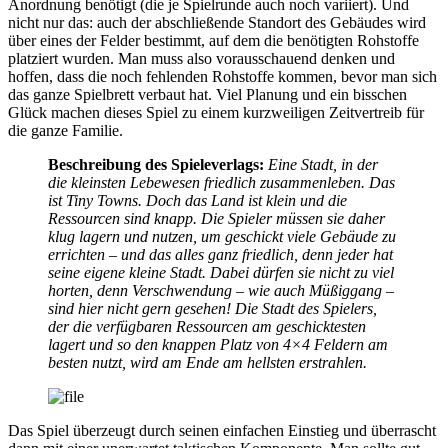
Anordnung benötigt (die je Spielrunde auch noch variiert). Und
nicht nur das: auch der abschließende Standort des Gebäudes wird
über eines der Felder bestimmt, auf dem die benötigten Rohstoffe
platziert wurden. Man muss also vorausschauend denken und
hoffen, dass die noch fehlenden Rohstoffe kommen, bevor man sich
das ganze Spielbrett verbaut hat. Viel Planung und ein bisschen
Glück machen dieses Spiel zu einem kurzweiligen Zeitvertreib für
die ganze Familie.
Beschreibung des Spieleverlags:
Eine Stadt, in der
die kleinsten Lebewesen friedlich zusammenleben. Das
ist Tiny Towns. Doch das Land ist klein und die
Ressourcen sind knapp. Die Spieler müssen sie daher
klug lagern und nutzen, um geschickt viele Gebäude zu
errichten – und das alles ganz friedlich, denn jeder hat
seine eigene kleine Stadt. Dabei dürfen sie nicht zu viel
horten, denn Verschwendung – wie auch Müßiggang –
sind hier nicht gern gesehen! Die Stadt des Spielers,
der die verfügbaren Ressourcen am geschicktesten
lagert und so den knappen Platz von 4×4 Feldern am
besten nutzt, wird am Ende am hellsten erstrahlen.
Das Spiel überzeugt durch seinen einfachen Einstieg und überrascht