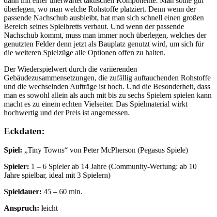
dann mit einer unerwartet taktischen Komponente. Man sollte gut
überlegen, wo man welche Rohstoffe platziert. Denn wenn der
passende Nachschub ausbleibt, hat man sich schnell einen großen
Bereich seines Spielbretts verbaut. Und wenn der passende
Nachschub kommt, muss man immer noch überlegen, welches der
genutzten Felder denn jetzt als Bauplatz genutzt wird, um sich für
die weiteren Spielzüge alle Optionen offen zu halten.
Der Wiederspielwert durch die variierenden
Gebäudezusammensetzungen, die zufällig auftauchenden Rohstoffe
und die wechselnden Aufträge ist hoch. Und die Besonderheit, dass
man es sowohl allein als auch mit bis zu sechs Spielern spielen kann
macht es zu einem echten Vielseiter. Das Spielmaterial wirkt
hochwertig und der Preis ist angemessen.
Eckdaten:
Spiel:
„Tiny Towns“ von Peter McPherson (Pegasus Spiele)
Spieler:
1 – 6 Spieler ab 14 Jahre (Community-Wertung: ab 10
Jahre spielbar, ideal mit 3 Spielern)
Spieldauer:
45 – 60 min.
Anspruch:
leicht