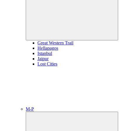
child
menu
Great Western Trail
Hellapagos
Istanbul
Jaipur
Lost Cities
M-P
Expand
child
menu