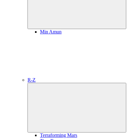
Min Amun
R-Z
Collapse
child
menu
Terraforming Mars