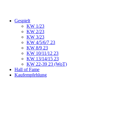
Gespielt
KW 1/23
KW 2/23
KW 3/23
KW 4/5/6/7 23
KW 8/9 23
KW 10/11/12 23
KW 13/14/15 23
KW 22-39 23 (WoT)
Hall of Fame
Kaufempfehlung