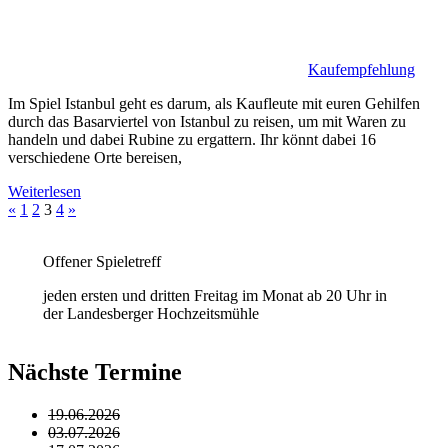
Kaufempfehlung
Im Spiel Istanbul geht es darum, als Kaufleute mit euren Gehilfen
durch das Basarviertel von Istanbul zu reisen, um mit Waren zu
handeln und dabei Rubine zu ergattern. Ihr könnt dabei 16
verschiedene Orte bereisen,
Weiterlesen
Seitennummerierung
Vorherige
Nächste
«
1
2
3
4
»
Beiträge
Beiträge
der
Offener Spieletreff
Beiträge
jeden ersten und dritten Freitag im Monat ab 20 Uhr in
der Landesberger Hochzeitsmühle
Nächste Termine
19.06.2026
03.07.2026