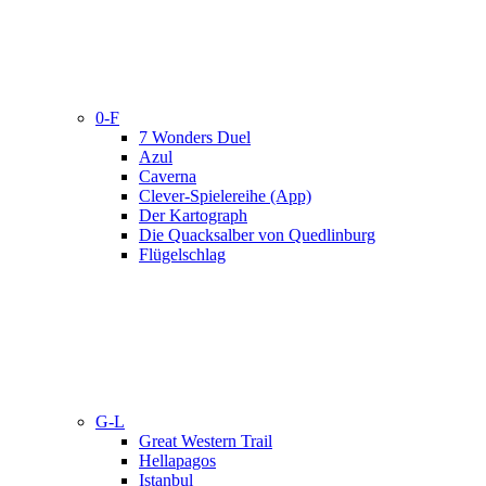
0-F
7 Wonders Duel
Azul
Caverna
Clever-Spielereihe (App)
Der Kartograph
Die Quacksalber von Quedlinburg
Flügelschlag
G-L
Great Western Trail
Hellapagos
Istanbul